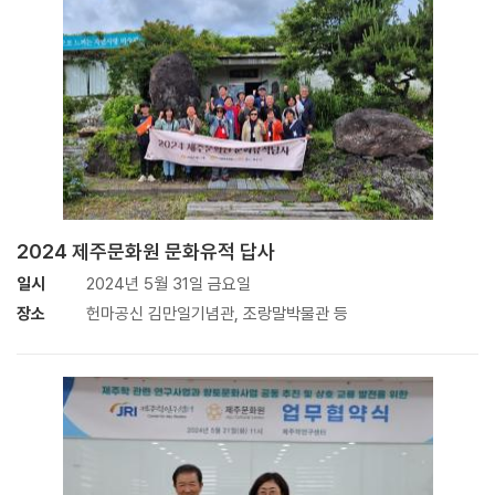
2024 제주문화원 문화유적 답사
일시
2024년 5월 31일 금요일
장소
헌마공신 김만일기념관, 조랑말박물관 등