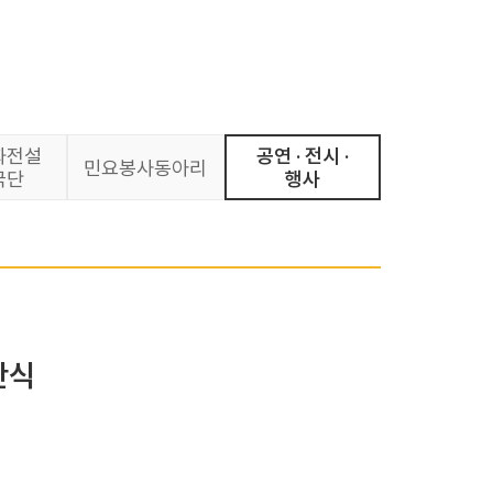
화전설
공연 · 전시 ·
민요봉사동아리
극단
행사
간식