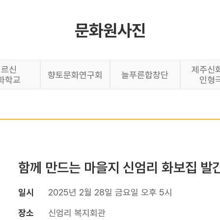
문화원사진
어르신
제주신
향토문화연구회
늘푸른합창단
화학교
인형
함께 만드는 마을지 신엄리 화보집 발
일시
2025년 2월 28일 금요일 오후 5시
장소
신엄리 복지회관