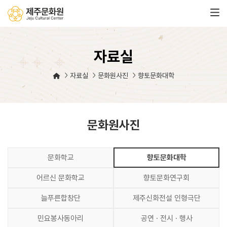
자료실
자료실
문화원사진
향토문화대학
문화원사진
문화학교
향토문화대학
어르신 문화학교
향토문화연구회
늘푸른합창단
제주신화전설 인형극단
민요봉사동아리
공연 · 전시 · 행사