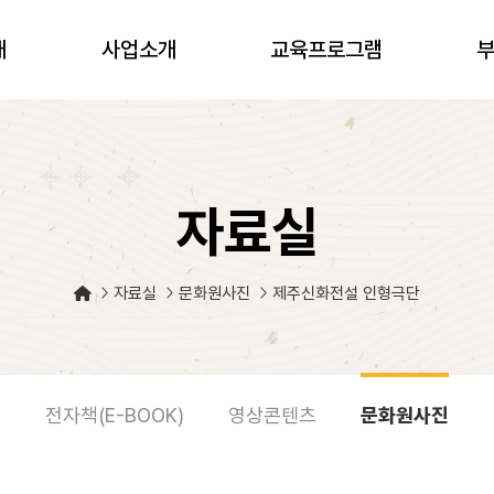
개
사업소개
교육프로그램
자료실
자료실
문화원사진
제주신화전설 인형극단
전자책(E-BOOK)
영상콘텐츠
문화원사진