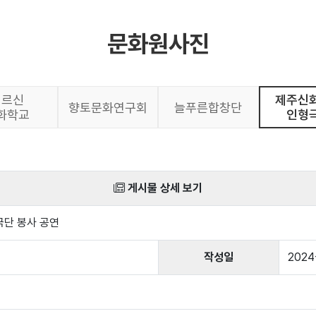
문화원사진
어르신
제주신
향토문화연구회
늘푸른합창단
화학교
인형
게시물 상세 보기
극단 봉사 공연
작성일
2024-