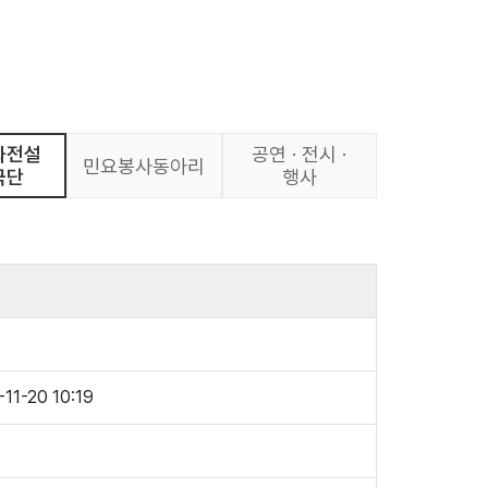
화전설
공연 · 전시 ·
민요봉사동아리
극단
행사
11-20 10:19