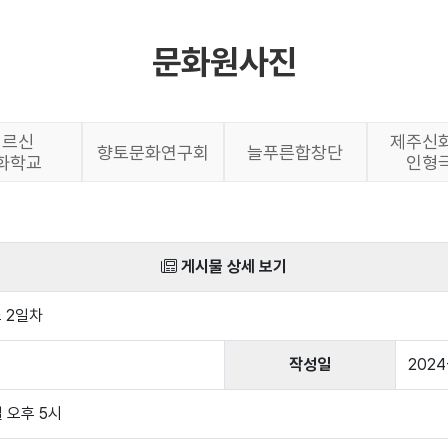
문화원사진
어르신
제주신
향토문화연구회
늘푸른합창단
화학교
인형
게시물 상세 보기
 2일차
작성일
2024-
일 오후 5시