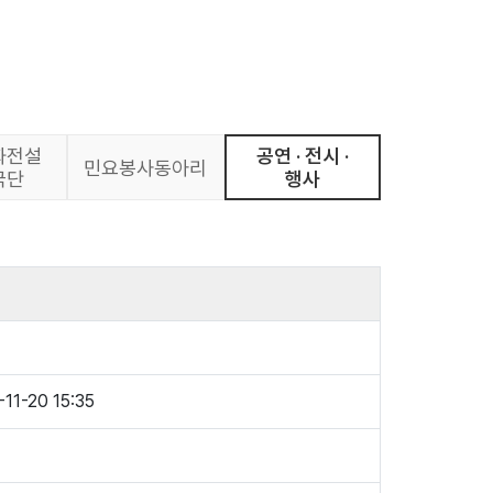
화전설
공연 · 전시 ·
민요봉사동아리
극단
행사
11-20 15:35