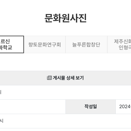
문화원사진
어르신
제주신
향토문화연구회
늘푸른합창단
화학교
인형
게시물 상세 보기
리
작성일
2024
4시